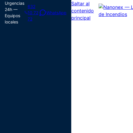
Urgencias
Saltar al
632
24h —
contenido
10 72
WhatsApp
Equipos
principal
72
locales