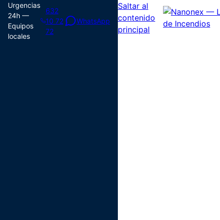
Urgencias
Saltar al
632
24h —
contenido
10 72
WhatsApp
Equipos
principal
72
locales