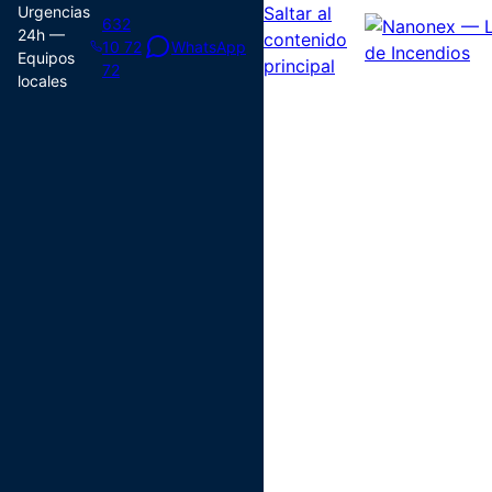
Urgencias
Saltar al
632
24h —
contenido
10 72
WhatsApp
Equipos
principal
72
locales