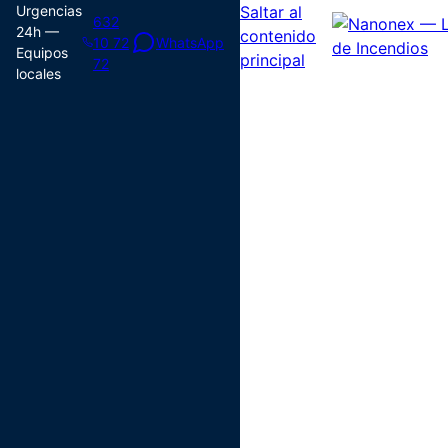
Urgencias
Saltar al
632
24h —
contenido
10 72
WhatsApp
Equipos
principal
72
locales