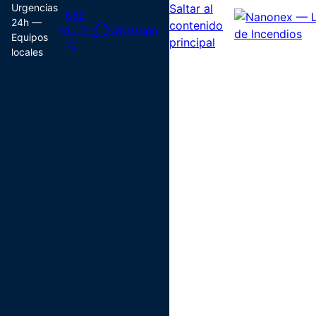
Urgencias
Saltar al
632
24h —
contenido
10 72
WhatsApp
Equipos
principal
72
locales