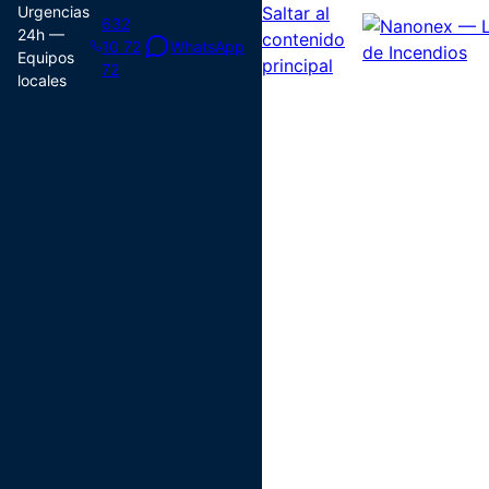
Urgencias
Saltar al
632
24h —
contenido
10 72
WhatsApp
Equipos
principal
72
locales