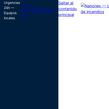
Urgencias
Saltar al
632
24h —
contenido
10 72
WhatsApp
Equipos
principal
72
locales