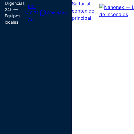
Urgencias
Saltar al
632
24h —
contenido
10 72
WhatsApp
Equipos
principal
72
locales