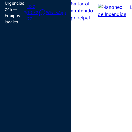
Urgencias
Saltar al
632
24h —
contenido
10 72
WhatsApp
Equipos
principal
72
locales