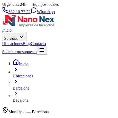
Urgencias 24h — Equipos locales
632 10 72 72
WhatsApp
Inicio
Servicios
Ubicaciones
Blog
Contacto
Solicitar presupuesto
Inicio
Ubicaciones
Barcelona
Badalona
Municipio
—
Barcelona