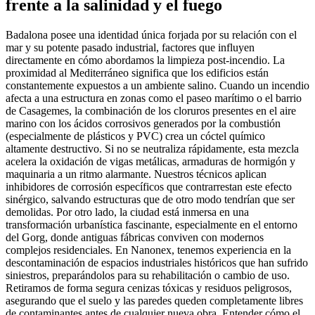
frente a la salinidad y el fuego
Badalona posee una identidad única forjada por su relación con el
mar y su potente pasado industrial, factores que influyen
directamente en cómo abordamos la limpieza post-incendio. La
proximidad al Mediterráneo significa que los edificios están
constantemente expuestos a un ambiente salino. Cuando un incendio
afecta a una estructura en zonas como el paseo marítimo o el barrio
de Casagemes, la combinación de los cloruros presentes en el aire
marino con los ácidos corrosivos generados por la combustión
(especialmente de plásticos y PVC) crea un cóctel químico
altamente destructivo. Si no se neutraliza rápidamente, esta mezcla
acelera la oxidación de vigas metálicas, armaduras de hormigón y
maquinaria a un ritmo alarmante. Nuestros técnicos aplican
inhibidores de corrosión específicos que contrarrestan este efecto
sinérgico, salvando estructuras que de otro modo tendrían que ser
demolidas. Por otro lado, la ciudad está inmersa en una
transformación urbanística fascinante, especialmente en el entorno
del Gorg, donde antiguas fábricas conviven con modernos
complejos residenciales. En Nanonex, tenemos experiencia en la
descontaminación de espacios industriales históricos que han sufrido
siniestros, preparándolos para su rehabilitación o cambio de uso.
Retiramos de forma segura cenizas tóxicas y residuos peligrosos,
asegurando que el suelo y las paredes queden completamente libres
de contaminantes antes de cualquier nueva obra. Entender cómo el