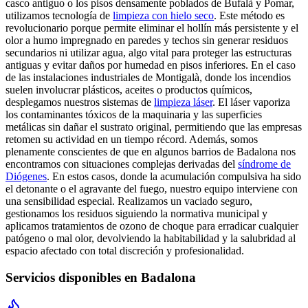
casco antiguo o los pisos densamente poblados de Bufalà y Pomar,
utilizamos tecnología de
limpieza con hielo seco
. Este método es
revolucionario porque permite eliminar el hollín más persistente y el
olor a humo impregnado en paredes y techos sin generar residuos
secundarios ni utilizar agua, algo vital para proteger las estructuras
antiguas y evitar daños por humedad en pisos inferiores. En el caso
de las instalaciones industriales de Montigalà, donde los incendios
suelen involucrar plásticos, aceites o productos químicos,
desplegamos nuestros sistemas de
limpieza láser
. El láser vaporiza
los contaminantes tóxicos de la maquinaria y las superficies
metálicas sin dañar el sustrato original, permitiendo que las empresas
retomen su actividad en un tiempo récord. Además, somos
plenamente conscientes de que en algunos barrios de Badalona nos
encontramos con situaciones complejas derivadas del
síndrome de
Diógenes
. En estos casos, donde la acumulación compulsiva ha sido
el detonante o el agravante del fuego, nuestro equipo interviene con
una sensibilidad especial. Realizamos un vaciado seguro,
gestionamos los residuos siguiendo la normativa municipal y
aplicamos tratamientos de ozono de choque para erradicar cualquier
patógeno o mal olor, devolviendo la habitabilidad y la salubridad al
espacio afectado con total discreción y profesionalidad.
Servicios disponibles en
Badalona