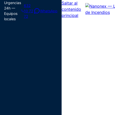
Urgencias
Saltar al
632
24h —
contenido
10 72
WhatsApp
Equipos
principal
72
locales