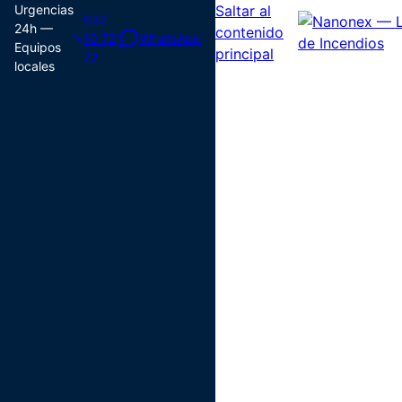
Urgencias
Saltar al
632
24h —
contenido
10 72
WhatsApp
Equipos
principal
72
locales