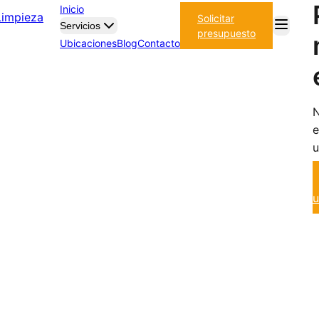
Inicio
Solicitar
Servicios
presupuesto
Ubicaciones
Blog
Contacto
N
e
u
u