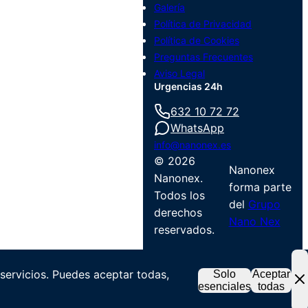
Galería
Política de Privacidad
Política de Cookies
Preguntas Frecuentes
Aviso Legal
Urgencias 24h
632 10 72 72
WhatsApp
info@nanonex.es
©
2026
Nanonex
Nanonex.
forma parte
Todos los
del
Grupo
derechos
Nano Nex
reservados.
 servicios. Puedes aceptar todas,
Solo
Aceptar
esenciales
todas