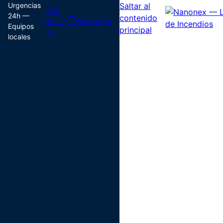
Urgencias
Saltar al
632
24h —
contenido
10 72
WhatsApp
Equipos
principal
72
locales