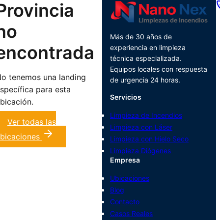
Provincia
no
Más de 30 años de
encontrada
experiencia en limpieza
técnica especializada.
Equipos locales con respuesta
o tenemos una landing
de urgencia 24 horas.
specífica para esta
Servicios
bicación.
Limpieza de Incendios
Ver todas las
Limpieza con Láser
bicaciones
Limpieza con Hielo Seco
Limpieza Diógenes
Empresa
Ubicaciones
Blog
Contacto
Casos Reales