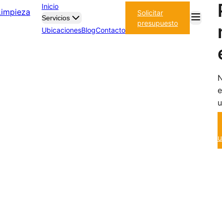
Inicio
Solicitar
Servicios
presupuesto
Ubicaciones
Blog
Contacto
N
e
u
u