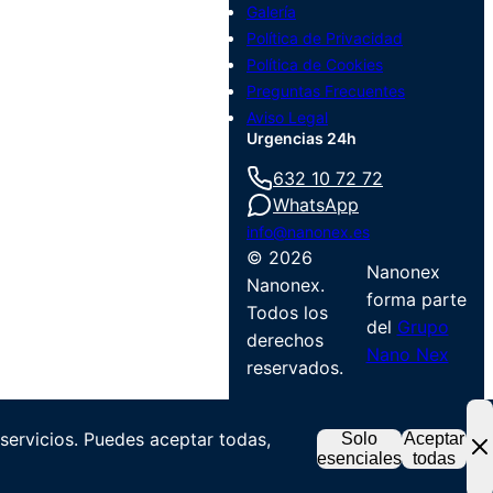
Galería
Política de Privacidad
Política de Cookies
Preguntas Frecuentes
Aviso Legal
Urgencias 24h
632 10 72 72
WhatsApp
info@nanonex.es
©
2026
Nanonex
Nanonex.
forma parte
Todos los
del
Grupo
derechos
Nano Nex
reservados.
 servicios. Puedes aceptar todas,
Solo
Aceptar
esenciales
todas