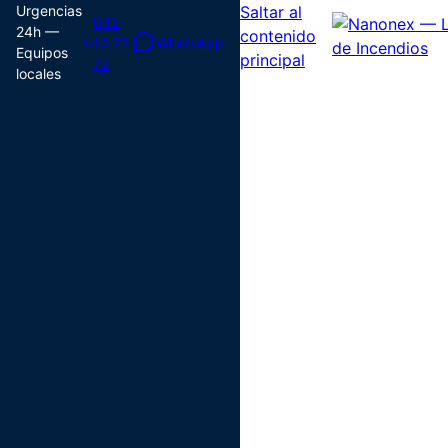
Urgencias
Saltar al
632
24h —
contenido
10 72
WhatsApp
Equipos
principal
72
locales