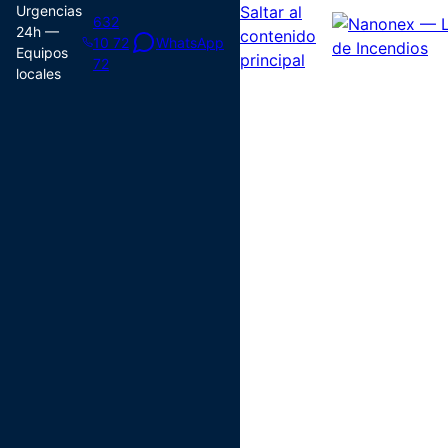
Urgencias
Saltar al
632
24h —
contenido
10 72
WhatsApp
Equipos
principal
72
locales