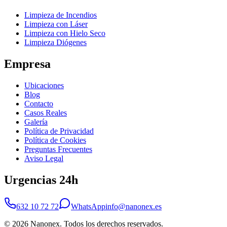
Limpieza de Incendios
Limpieza con Láser
Limpieza con Hielo Seco
Limpieza Diógenes
Empresa
Ubicaciones
Blog
Contacto
Casos Reales
Galería
Política de Privacidad
Política de Cookies
Preguntas Frecuentes
Aviso Legal
Urgencias 24h
632 10 72 72
WhatsApp
info@nanonex.es
©
2026
Nanonex. Todos los derechos reservados.