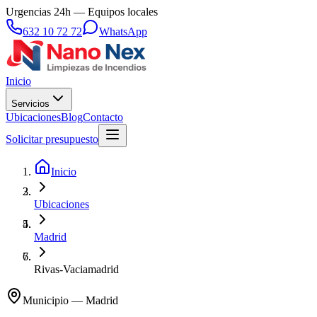
Urgencias 24h — Equipos locales
632 10 72 72
WhatsApp
Inicio
Servicios
Ubicaciones
Blog
Contacto
Solicitar presupuesto
Inicio
Ubicaciones
Madrid
Rivas-Vaciamadrid
Municipio
—
Madrid