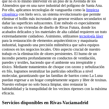
que no es lo mismo intervenir en un piso de la Avenida de los
Almendros que en una nave industrial del polígono de Santa Ana.
Por ello, aplicamos tecnologías de vanguardia como la
limpieza
criogénica
con hielo seco, un sistema revolucionario que permite
eliminar el hollín más incrustado sin generar residuos secundarios ni
dañar las superficies subyacentes. Este método es especialmente
valioso en las viviendas de diseño de Rivas Futura, donde los
acabados delicados y los materiales de alta calidad requieren un trato
extremadamente cuidadoso. Asimismo, utilizamos
tecnología láser
para la restauración de elementos arquitectónicos y maquinaria
industrial, logrando una precisión milimétrica que salva equipos
costosos en los negocios locales. Otro aspecto crucial de nuestro
trabajo es la eliminación de olores persistentes. El humo de un
incendio penetra profundamente en conductos de ventilación,
paredes y textiles, haciendo que el ambiente sea irrespirable y
tóxico. Mediante tratamientos de choque con ozono y nebulización
en frío, logramos neutralizar las partículas odoríficas a nivel
molecular, garantizando que las familias de barrios como La Luna
puedan regresar a un hogar completamente seguro y libre de toxinas.
Nuestro enfoque no solo busca limpiar, sino restaurar la
habitabilidad y la tranquilidad de los vecinos ripenses con la máxima
eficacia.
Servicios disponibles en
Rivas-Vaciamadrid