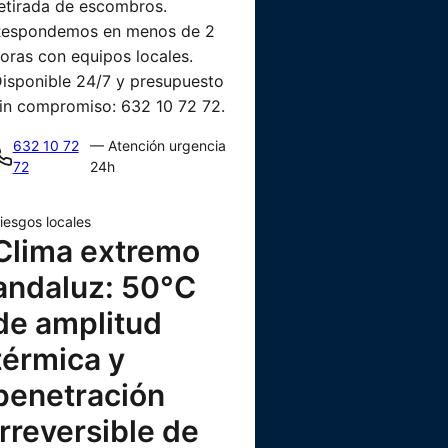
etirada de escombros.
espondemos en menos de 2
oras con equipos locales.
isponible 24/7 y presupuesto
in compromiso: 632 10 72 72.
632 10 72
— Atención urgencia
72
24h
iesgos locales
Clima extremo
andaluz: 50°C
de amplitud
térmica y
penetración
irreversible de