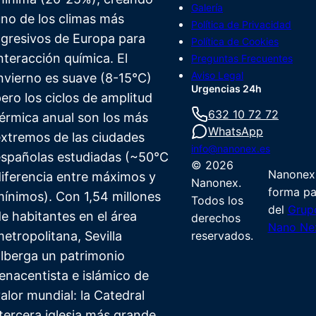
Galería
no de los climas más
Política de Privacidad
gresivos de Europa para
Política de Cookies
nteracción química. El
Preguntas Frecuentes
Aviso Legal
nvierno es suave (8-15°C)
Urgencias 24h
ero los ciclos de amplitud
632 10 72 72
érmica anual son los más
WhatsApp
xtremos de las ciudades
info@nanonex.es
españolas estudiadas (~50°C
©
2026
Nanonex
iferencia entre máximos y
Nanonex.
forma pa
ínimos). Con 1,54 millones
Todos los
del
Grup
e habitantes en el área
derechos
Nano Ne
etropolitana, Sevilla
reservados.
lberga un patrimonio
enacentista e islámico de
alor mundial: la Catedral
tercera iglesia más grande