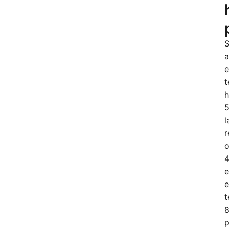
S
a
e
t
h
5
l
r
o
4
e
e
t
8
p