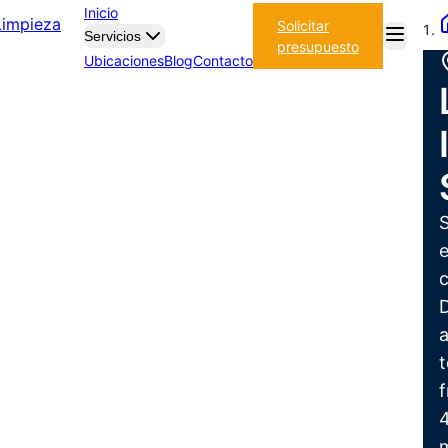
Inicio
Solicitar
Servicios
presupuesto
Ubicaciones
Blog
Contacto
S
e
c
D
a