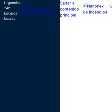
Urgencias
Saltar al
632
24h —
contenido
10 72
WhatsApp
Equipos
principal
72
locales