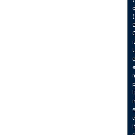
d
(
9
C
i
e
e
p
i
i
c