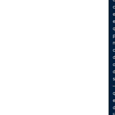
c
e
p
n
c
d
s
—
q
e
d
l