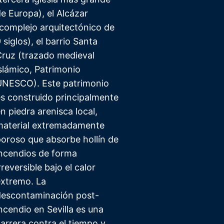
e Europa), el Alcázar
complejo arquitectónico de
 siglos), el barrio Santa
ruz (trazado medieval
slámico, Patrimonio
UNESCO). Este patrimonio
s construido principalmente
n piedra arenisca local,
material extremadamente
oroso que absorbe hollín de
incendios de forma
rreversible bajo el calor
extremo. La
descontaminación post-
ncendio en Sevilla es una
arrera contra el tiempo y