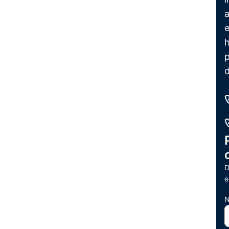
e
p
D
e
N