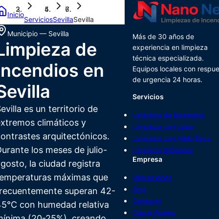
Inicio
Servicios
Sevilla
Sevilla
Municipio
—
Sevilla
Más de 30 años de
Limpieza de
experiencia en limpieza
técnica especializada.
Incendios
en
Equipos locales con respu
de urgencia 24 horas.
Sevilla
Servicios
evilla es un territorio de
Limpieza de Incendios
xtremos climáticos y
Limpieza con Láser
ontrastes arquitectónicos.
Limpieza con Hielo Seco
urante los meses de julio-
Limpieza Diógenes
Empresa
gosto, la ciudad registra
temperaturas máximas que
Ubicaciones
Blog
frecuentemente superan 42-
Contacto
45°C con humedad relativa
Casos Reales
mínima (20-25%), creando