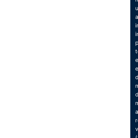
u
a
i
i
p
t
e
d
m
d
m
a
r
v
(