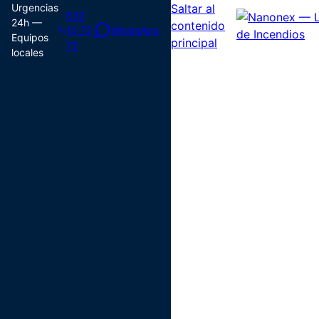
Urgencias
Saltar al
632
24h —
contenido
10 72
WhatsApp
Equipos
principal
72
locales